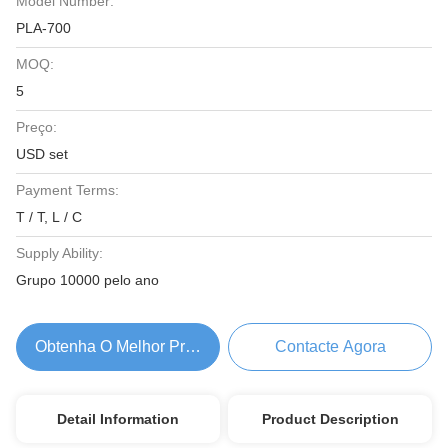
Model Number:
PLA-700
MOQ:
5
Preço:
USD set
Payment Terms:
T / T, L / C
Supply Ability:
Grupo 10000 pelo ano
Obtenha O Melhor Preço
Contacte Agora
Detail Information
Product Description