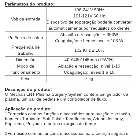
Parâmetros do produto:
196-241V 50Hz
101-121V 60 Hz
Volt de entrada
Dispositivo de exportação poderia converter
automaticamente por requisitos do cliente
Ablação e ressecção: ≤ 353W
Potência de saída
Coagulação e hemostase: ≤ 103 W
Frequência de
102 KHz ± 10%
trabalho
Dimensão
409*460*145mm (L*W*H)
Modo de
Ablação e ressecção: nível 1-10
funcionamento
Coagulação: níveis 1 a 10
Peso
7 kg
Descrição do produto:
O Mechan ENT Plasma Surgery System contém um gerador de
plasma, um par de pedais e um controlador de fluxo.
Aplicação do produto:
1Fornecido com as funções e acessórios para sucção e irritação,
bom em Turbinate, Soft Palate Tonsillectomy, Adenoidectomy,
Papilloma, Polypus, e outras cirurgias de tumor.
2Fornecido com as funções e acessórios para cirurgia segura e