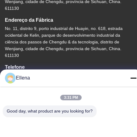
Wenjiang, cidade de Chengdu, província de Sichuan, China.
611130
Endereço da Fábrica
No. 11, distrito 9, porto industrial de Huayin, no. 618, estrada
ocidental de Kelin, parque do desenvolvimento industrial da
ciência dos passos de Chengdu & da tecnologia, distrito de
Wenjiang, cidade de Chengdu, província de Sichuan, China.
611130
Telefone
86--13666101750
Ellena
3:31 PM
Good day, what product are you looking for?
China de Boa Qualidade Sistema da cirurgia do plasma
Fornecedor. Copyright © -2026 Chengdu Mechan Electronic
Technology Co., Ltd Todos os direitos reservados.
Política de Privacidade
|
Mapa do Site