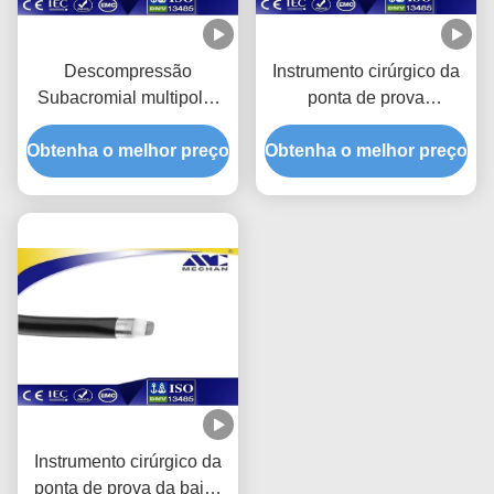
Descompressão
Instrumento cirúrgico da
Subacromial multipolar
ponta de prova
de PrecisionFor do
Subacromial da
Obtenha o melhor preço
instrumento cirúrgico da
Obtenha o melhor preço
descompressão
ponta de prova
conveniente para o disco
da espinha
Instrumento cirúrgico da
ponta de prova da baixa