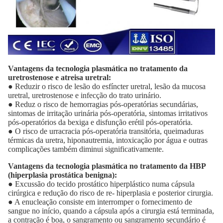
Vantagens da tecnologia plasmática no tratamento da 
uretrostenose e atreisa uretral:
● Reduzir o risco de lesão do esfíncter uretral, lesão da mucosa 
uretral, uretrostenose e infecção do trato urinário.
● Reduz o risco de hemorragias pós-operatórias secundárias, 
sintomas de irritação urinária pós-operatória, sintomas irritativos 
pós-operatórios da bexiga e disfunção erétil pós-operatória.
● O risco de urracracia pós-operatória transitória, queimaduras 
térmicas da uretra, hiponautremia, intoxicação por água e outras 
complicações também diminui significativamente.
Vantagens da tecnologia plasmática no tratamento da HBP 
(hiperplasia prostática benigna):
● Excussão do tecido prostático hiperplástico numa cápsula 
cirúrgica e redução do risco de re- hiperplasia e posterior cirurgia.
● A enucleação consiste em interromper o fornecimento de 
sangue no início, quando a cápsula após a cirurgia está terminada, 
a contração é boa, o sangramento ou sangramento secundário é 