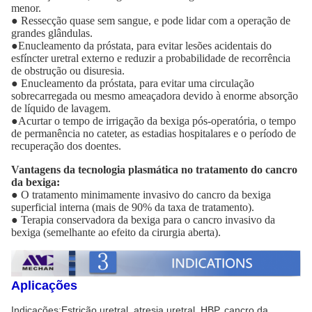
menor.
● Ressecção quase sem sangue, e pode lidar com a operação de 
grandes glândulas.
●Enucleamento da próstata, para evitar lesões acidentais do 
esfíncter uretral externo e reduzir a probabilidade de recorrência 
de obstrução ou disuresia.
● Enucleamento da próstata, para evitar uma circulação 
sobrecarregada ou mesmo ameaçadora devido à enorme absorção 
de líquido de lavagem.
●Acurtar o tempo de irrigação da bexiga pós-operatória, o tempo 
de permanência no cateter, as estadias hospitalares e o período de 
recuperação dos doentes.
Vantagens da tecnologia plasmática no tratamento do cancro
da bexiga:
● O tratamento minimamente invasivo do cancro da bexiga
superficial interna (mais de 90% da taxa de tratamento).
● Terapia conservadora da bexiga para o cancro invasivo da
bexiga (semelhante ao efeito da cirurgia aberta).
Aplicações
Indicações:
Estrição uretral, atresia uretral, HBP, cancro da