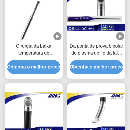
Cirurgia da baixa
Da ponta de prova bipolar
temperatura de
do plasma do fio da falta
instrumento médico da
instrumento cirúrgico com
Obtenha o melhor preço
ponta de prova da
Obtenha o melhor preço
interruptor do dedo
precisão para a vértebra
cervical